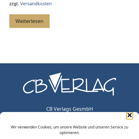
zzgl.
Versandkosten
Weiterlesen
CB Verlags GesmbH
Haydngasse 12/5
A-1060 Wien
Wir verwenden Cookies, um unsere Website und unseren Service zu
office@cbverlag.at
optimieren.
Tel. +43-1-597 49 85